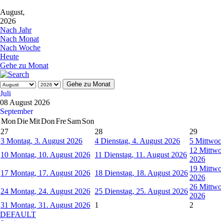
August,
2026
Nach Jahr
Nach Monat
Nach Woche
Heute
Gehe zu Monat
Gehe zu Monat
Juli
08 August 2026
September
Mon
Die
Mit
Don
Fre
Sam
Son
27
28
29
3
Montag, 3. August 2026
4
Dienstag, 4. August 2026
5
Mittwoc
12
Mittwo
10
Montag, 10. August 2026
11
Dienstag, 11. August 2026
2026
19
Mittwo
17
Montag, 17. August 2026
18
Dienstag, 18. August 2026
2026
26
Mittwo
24
Montag, 24. August 2026
25
Dienstag, 25. August 2026
2026
31
Montag, 31. August 2026
1
2
DEFAULT