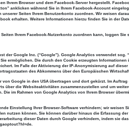
en Ihrem Browser und dem Facebook-Server hergestellt. Facebook 
on” anklicken während Sie in Ihrem Facebook-Account eingeloggt
unserer Seiten Ihrem Benutzerkonto zuordnen. Wir weisen darauf 
book erhalten. Weitere Informationen hierzu finden Sie in der Da
Seiten Ihrem Facebook-Nutzerkonto zuordnen kann, loggen Sie s
st der Google Inc. (“Google”). Google Analytics verwendet sog. 
Sie ermöglichen. Die durch den Cookie erzeugten Informationen 
chert. Im Falle der Aktivierung der IP-Anonymisierung auf dieser
Vertragsstaaten des Abkommens über den Europäischen Wirtschaf
er von Google in den USA übertragen und dort gekürzt. Im Auftrag
ts über die Websiteaktivitäten zusammenzustellen und um weite
. Die im Rahmen von Google Analytics von Ihrem Browser übermit
de Einstellung Ihrer Browser-Software verhindern; wir weisen Sie
den nutzen können. Sie können darüber hinaus die Erfassung der
Verarbeitung dieser Daten durch Google verhindern, indem sie da
e/gaoptout?hl=de.