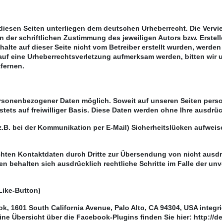
 diesen Seiten unterliegen dem deutschen Urheberrecht. Die Vervie
der schriftlichen Zustimmung des jeweiligen Autors bzw. Erstell
halte auf dieser Seite nicht vom Betreiber erstellt wurden, werde
em auf eine Urheberrechtsverletzung aufmerksam werden, bitten w
fernen.
ersonenbezogener Daten möglich. Soweit auf unseren Seiten pers
stets auf freiwilliger Basis. Diese Daten werden ohne Ihre ausdr
z.B. bei der Kommunikation per E-Mail) Sicherheitslücken aufweis
hten Kontaktdaten durch Dritte zur Übersendung von nicht ausdr
iten behalten sich ausdrücklich rechtliche Schritte im Falle der
Like-Button)
k, 1601 South California Avenue, Palo Alto, CA 94304, USA integ
 Eine Übersicht über die Facebook-Plugins finden Sie hier: http:/