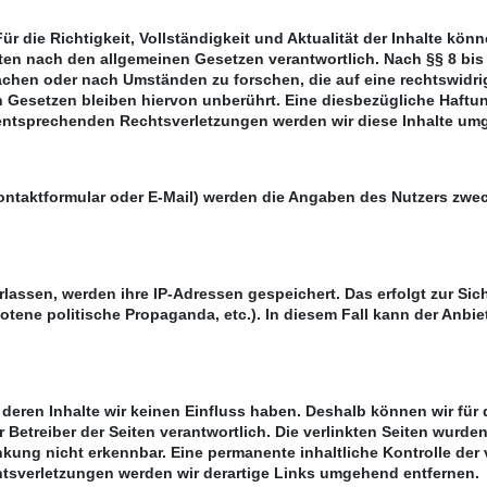
. Für die Richtigkeit, Vollständigkeit und Aktualität der Inhalte 
ten nach den allgemeinen Gesetzen verantwortlich. Nach §§ 8 bis 1
chen oder nach Umständen zu forschen, die auf eine rechtswidrig
Gesetzen bleiben hiervon unberührt. Eine diesbezügliche Haftung
entsprechenden Rechtsverletzungen werden wir diese Inhalte um
ontaktformular oder E-Mail) werden die Angaben des Nutzers zwec
assen, werden ihre IP-Adressen gespeichert. Das erfolgt zur Sic
botene politische Propaganda, etc.). In diesem Fall kann der Anb
f deren Inhalte wir keinen Einfluss haben. Deshalb können wir fü
oder Betreiber der Seiten verantwortlich. Die verlinkten Seiten wu
nkung nicht erkennbar. Eine permanente inhaltliche Kontrolle der 
tsverletzungen werden wir derartige Links umgehend entfernen.