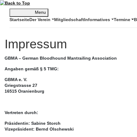
Menu
Startseite
Der Verein
Mitgliedschaft
Informatives
Termine
B
Impressum
GBMA – German Bloodhound Mantrailing Association
Angaben gemäß § 5 TMG:
GBMA e. V.
Griegstrasse 27
16515 Oranienburg
Vertreten durch:
Präsidentin: Sabine Storch
Vizepräsident: Bernd Olschewski